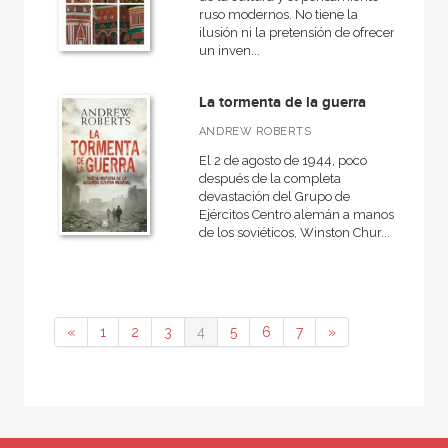
ruso modernos. No tiene la
ilusión ni la pretensión de ofrecer
un inven...
La tormenta de la guerra
ANDREW ROBERTS
El 2 de agosto de 1944, poco
después de la completa
devastación del Grupo de
Ejércitos Centro alemán a manos
de los soviéticos, Winston Chur...
«
1
2
3
4
5
6
7
»