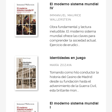
El moderno sistema mundial
IV
IMMANUEL MAURICE
MATERIAS
WALLERSTEIN
Obra fundamental y lectura
Actual
ineludible, El moderno sistema
mundial ofrece las claves para
América
comprender la sociedad actual.
Ejercicio de erudici...
Antigua
Arqueología
Identidades en juego
Contemporánea
MARÍA ZOZAYA
España
Tomando como hilo conductor la
historia del Casino de Madrid
Europa
desde su fundación hasta el
advenimiento de la Guerra Civil,
General
esta brillante mon...
Grecia
El moderno sistema mundial
Historiografía, metodología y teoría de la historia
I