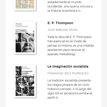
aisladamente el mundo
occidental, sino que la vincula a
Historia de Europa
la historia bizantina e is...
Historia de la UGT
E. P. Thompson
Historia universal
JOSÉ BABIANO MORA
Hitos
Toda la obra de E. P. Thompson,
Pasados que insisten
hito esencial en el modo de
pensar la historia, es una notable
Siglo para chicos
aportación para renovar el
aparato metodológi...
Siglo XXI de España General
Singular
La imaginación socialista
Sociología del trabajo
FERNANDO DÍEZ RODRÍGUEZ
Vidas para leerlas
La tradición socialista presenta
los rasgos propios de un ciclo
histórico cerrado. A lo largo del
siglo XIX el socialismo exhibe el
perfil d...
NUESTROS FORMATOS