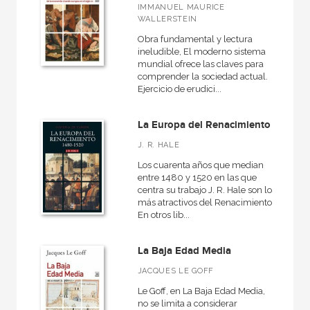
VER TODAS... (15)
IMMANUEL MAURICE
WALLERSTEIN
Obra fundamental y lectura
ineludible, El moderno sistema
mundial ofrece las claves para
NUESTRAS COLECCIONES
comprender la sociedad actual.
Ejercicio de erudici...
Biblioteca clásica de Siglo Veintiuno
Biblioteca Eduardo Galeano
La Europa del Renacimiento
Ciencias Sociales
J. R. HALE
Clásicos del pensamiento crítico
Los cuarenta años que median
entre 1480 y 1520 en las que
Educación
centra su trabajo J. R. Hale son los
más atractivos del Renacimiento.
En 90 minutos
En otros lib...
Filosofía y Pensamiento
La Baja Edad Media
Fuera de colección
JACQUES LE GOFF
Hacer Historia
Le Goff, en La Baja Edad Media,
no se limita a considerar
Historia