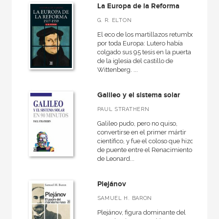
La Europa de la Reforma
Cartoné
G. R. ELTON
Ebook
El eco de los martillazos retumbó
Papel
por toda Europa: Lutero había
colgado sus 95 tesis en la puerta
Rústica
de la iglesia del castillo de
Wittenberg. ...
Galileo y el sistema solar
CATÁLOGOS PDF
PAUL STRATHERN
Catálogos PDF
Galileo pudo, pero no quiso,
convertirse en el primer mártir
científico, y fue el coloso que hizo
de puente entre el Renacimiento
de Leonard...
Plejánov
SAMUEL H. BARON
Plejánov, figura dominante del