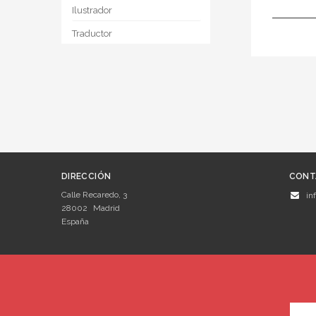
Ilustrador
Traductor
DIRECCIÓN
CONT
Calle Recaredo, 3
in
28002
Madrid
España