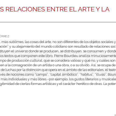
AS RELACIONES ENTRE EL ARTE Y LA
IÉRREZ
más sublimes, las cosas del arte, no son diferentes de los objetos sociales y
cación” y su alejamiento del mundo cotidiano son resultado de relaciones soc
stituyen el universo donde se producen, se distribuyen, se consumen y dond
 los textos que componen este libro, Pierre Bourdieu analiza minuciosamente
po de producción cultural, qué se considera valioso y qué no, y cuáles son 
 a la consagración de un artista o una obra, o a su olvido. Así, se ocupa de
 de luchas por la distinción que opera en el ámbito de las editoriales, el teatr
avés de nociones como “campo”, “capital simbólico”, “habitus”, “illusio”, Bour
más individuales y más libres –por ejemplo, los gustos literarios y musical
timidad de ciertas formas artísticas y el carácter herético de otras. La potenc