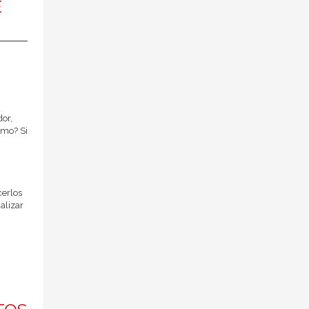
É
dor,
smo? Si
cerlos
nalizar