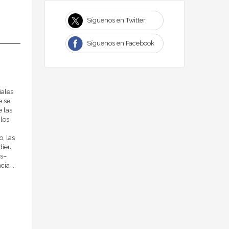
Síguenos en Twitter
Síguenos en Facebook
iales
e se
 las
los
o, las
dieu
es–
ia ...