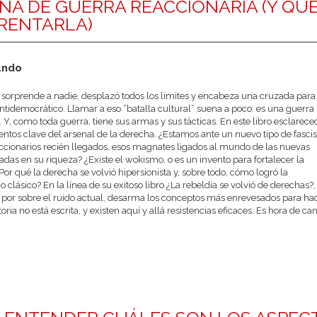
A DE GUERRA REACCIONARIA (Y QU
RENTARLA)
undo
 sorprende a nadie, desplazó todos los límites y encabeza una cruzada para
antidemocrático. Llamar a eso “batalla cultural” suena a poco: es una guerra
 Y, como toda guerra, tiene sus armas y sus tácticas. En este libro esclarece
ntos clave del arsenal de la derecha. ¿Estamos ante un nuevo tipo de fasci
reaccionarios recién llegados, esos magnates ligados al mundo de las nuevas
adas en su riqueza? ¿Existe el wokismo, o es un invento para fortalecer la
or qué la derecha se volvió hipersionista y, sobre todo, cómo logró la
clásico? En la línea de su exitoso libro ¿La rebeldía se volvió de derechas?,
s por sobre el ruido actual, desarma los conceptos más enrevesados para ha
ria no está escrita, y existen aquí y allá resistencias eficaces. Es hora de ca