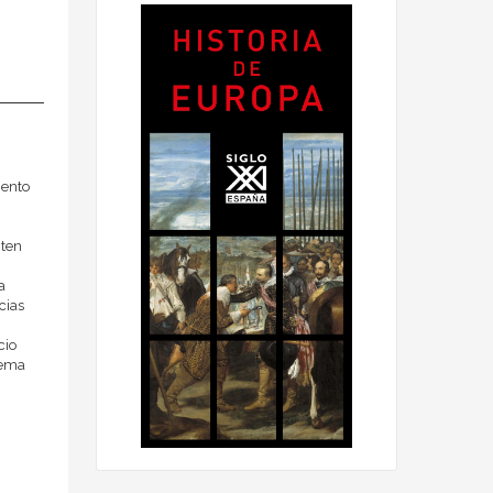
mento
n
nten
a
cias
cio
tema