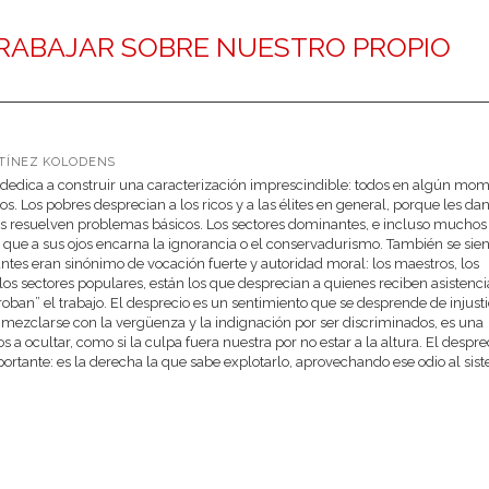
RABAJAR SOBRE NUESTRO PROPIO
RTÍNEZ KOLODENS
 dedica a construir una caracterización imprescindible: todos en algún mo
 Los pobres desprecian a los ricos y a las élites en general, porque les da
les resuelven problemas básicos. Los sectores dominantes, e incluso muchos
e que a sus ojos encarna la ignorancia o el conservadurismo. También se sie
ntes eran sinónimo de vocación fuerte y autoridad moral: los maestros, los
 los sectores populares, están los que desprecian a quienes reciben asistenci
 “roban” el trabajo. El desprecio es un sentimiento que se desprende de injusti
l mezclarse con la vergüenza y la indignación por ser discriminados, es una
 ocultar, como si la culpa fuera nuestra por no estar a la altura. El despre
mportante: es la derecha la que sabe explotarlo, aprovechando ese odio al sis