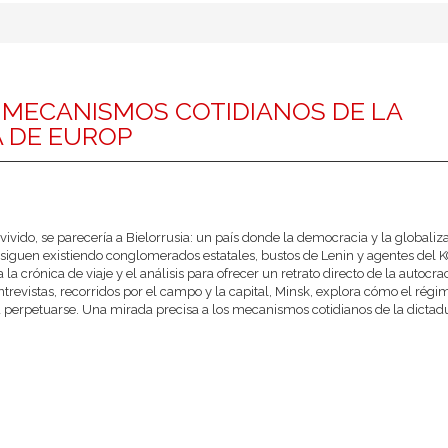
S MECANISMOS COTIDIANOS DE LA
 DE EUROP
vivido, se parecería a Bielorrusia: un país donde la democracia y la globaliz
iguen existiendo conglomerados estatales, bustos de Lenin y agentes del 
a crónica de viaje y el análisis para ofrecer un retrato directo de la autocra
ntrevistas, recorridos por el campo y la capital, Minsk, explora cómo el rég
ra perpetuarse. Una mirada precisa a los mecanismos cotidianos de la dictad