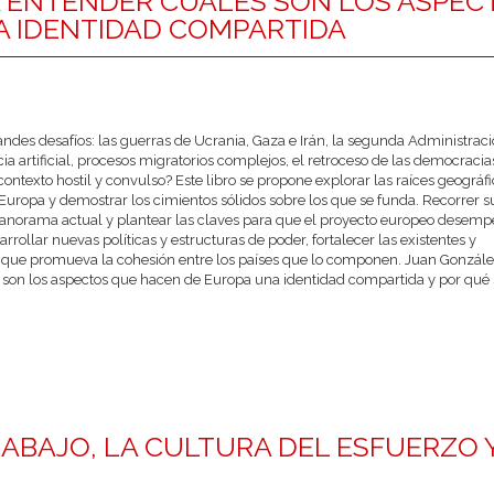
 A ENTENDER CUÁLES SON LOS ASPEC
A IDENTIDAD COMPARTIDA
ndes desafíos: las guerras de Ucrania, Gaza e Irán, la segunda Administrac
ia artificial, procesos migratorios complejos, el retroceso de las democracia
ntexto hostil y convulso? Este libro se propone explorar las raíces geográfi
 de Europa y demostrar los cimientos sólidos sobre los que se funda. Recorrer s
anorama actual y plantear las claves para que el proyecto europeo desem
arrollar nuevas políticas y estructuras de poder, fortalecer las existentes y
 que promueva la cohesión entre los países que lo componen. Juan Gonzále
s son los aspectos que hacen de Europa una identidad compartida y por qué
RABAJO, LA CULTURA DEL ESFUERZO 