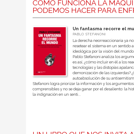
CÓMO FUNCIONA LA MÁQUIN
PODEMOS HACER PARA ENF
Un fantasma recorre el m
PABLO STEFANONI
La derecha neorreaccionaria ya no
resetear el sistema en un sentido 
ideológica por la visión del mundo.
Pablo Stefanoni analiza los argume
es así, ¿cómo incluir en él a los 
tecnologías y las distopías apalanc
demonización de las izquierdas? ¿P
autoabsolución de su antisemitismo 
Stefanoni logra priorizar la información y los argumento
comprensibles y no se deja ganar por el desaliento: la histo
la indignación en un senti...