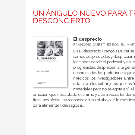
UN ÁNGULO NUEVO PARA T
DESCONCIERTO
El desprecio
FRANÇOIS DUBET, EZEQUIEL MA
En El desprecio François Dubet se
somos despreciados y despreciamos.
lecciones desde el pedestal y no 
progresistas, desprecian a la gent
despreciadas las profesiones que a
médicos, los investigadores. Entre
estatal o a los extranjeros que les
materiales pero no se agota ahí. A
emoción que nos aplasta el ánimo y que a veces tendemos a
flota, nos afecta, no reconoce arriba ni abajo. Y lo más i
para alimentar liderazgos a...