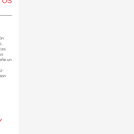
TOS
ión
s…
cas,
us
peñe un
z-
 son
Y