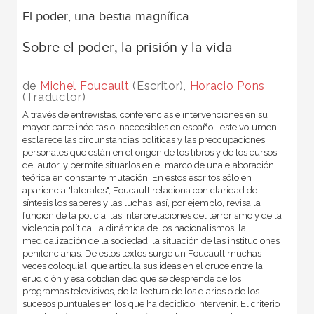
El poder, una bestia magnífica
Sobre el poder, la prisión y la vida
de
Michel Foucault
(Escritor),
Horacio Pons
(Traductor)
A través de entrevistas, conferencias e intervenciones en su
mayor parte inéditas o inaccesibles en español, este volumen
esclarece las circunstancias políticas y las preocupaciones
personales que están en el origen de los libros y de los cursos
del autor, y permite situarlos en el marco de una elaboración
teórica en constante mutación. En estos escritos sólo en
apariencia "laterales", Foucault relaciona con claridad de
síntesis los saberes y las luchas: así, por ejemplo, revisa la
función de la policía, las interpretaciones del terrorismo y de la
violencia política, la dinámica de los nacionalismos, la
medicalización de la sociedad, la situación de las instituciones
penitenciarias. De estos textos surge un Foucault muchas
veces coloquial, que articula sus ideas en el cruce entre la
erudición y esa cotidianidad que se desprende de los
programas televisivos, de la lectura de los diarios o de los
sucesos puntuales en los que ha decidido intervenir. El criterio