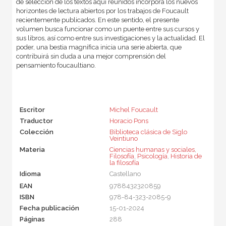
de selección de los textos aquí reunidos incorpora los nuevos
horizontes de lectura abiertos por los trabajos de Foucault
recientemente publicados. En este sentido, el presente
volumen busca funcionar como un puente entre sus cursos y
sus libros, así como entre sus investigaciones y la actualidad. El
poder, una bestia magnífica inicia una serie abierta, que
contribuirá sin duda a una mejor comprensión del
pensamiento foucaultiano.
Escritor
Michel Foucault
Traductor
Horacio Pons
Colección
Biblioteca clásica de Siglo
Veintiuno
Materia
Ciencias humanas y sociales
,
Filosofía
,
Psicología
,
Historia de
la filosofía
Idioma
Castellano
EAN
9788432320859
ISBN
978-84-323-2085-9
Fecha publicación
15-01-2024
Páginas
288