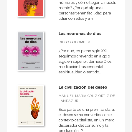
VER TODAS... (17)
números y cómo llegan a nuestra
mente? ¿Por qué algunas
personas tienen facilidad para
lidiar con ellos y a m...
NUESTRAS COLECCIONES
Las neuronas de dios
Biblioteca clásica de Siglo Veintiuno
DIEGO GOLOMBEK
Ciencia que ladra
¿Por qué, en pleno siglo XXI,
seguimos creyendo en algo o
Ciencias Sociales
alguien superior, llámese Dios,
meditación trascendental,
Educación
espiritualidad o sentido...
Filosofía y Pensamiento
La civilización del deseo
Historia
MANUEL MARÍA CRUZ ORTIZ DE
Psicología
LANDÁZURI
Este parte de una premisa clara:
Siglo XXI de España General
el deseo se ha convertido, en el
contexto capitalista, en un mero
Singular
disparador del consumo y la
producción. P...