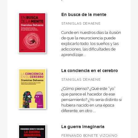
En busca de la mente
NUESTROS FORMATOS
STANISLAS DEHAENE
Cartoné
Cunde en nuestros días la ilusión
Ebook
de que la neurociencia puede
explicarlo todo: los sueños y las
Papel
adicciones, las dificultades de
aprendizaje...
Rústica
La conciencia en el cerebro
STANISLAS DEHAENE
CATÁLOGOS PDF
¿Cómo pienso? ¿Qué este “yo”
que parece el hacedor de ese
Catálogos PDF
pensamiento? ¿Yo sería distinto si
hubiera nacido en una época
diferente, en otro ...
La guerra imaginaria
FERNANDO BONETE VIZCAÍNO