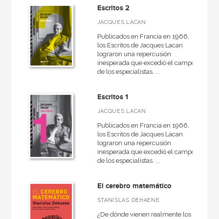
Escritos 2
JACQUES LACAN
Publicados en Francia en 1966,
MATERIAS
los Escritos de Jacques Lacan
+
lograron una repercusión
Filosofía
inesperada que excedió el campo
+
de los especialistas. ...
Historia
+
Política
Escritos 1
+
Religión
JACQUES LACAN
+
Sociología
Publicados en Francia en 1966,
los Escritos de Jacques Lacan
+
Lengua y literatura
lograron una repercusión
inesperada que excedió el campo
+
Antropología
de los especialistas. ...
Psicología
El cerebro matemático
Pedagogía
STANISLAS DEHAENE
Economía
¿De dónde vienen realmente los