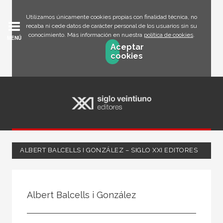
Utilizamos únicamente cookies propias con finalidad técnica, no
recaba ni cede datos de carácter personal de los usuarios sin su
conocimiento. Más información en nuestra
política de cookies
.
MENÚ
Aceptar
cookies
ALBERT BALCELLS I GONZÁLEZ – SIGLO XXI EDITORES
Todos
Escritor
Albert Balcells i González
Ilustrador
Traductor