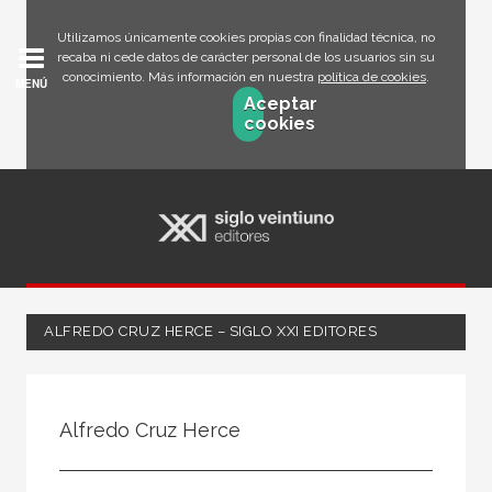
Utilizamos únicamente cookies propias con finalidad técnica, no
recaba ni cede datos de carácter personal de los usuarios sin su
conocimiento. Más información en nuestra
política de cookies
.
MENÚ
Aceptar
cookies
ALFREDO CRUZ HERCE – SIGLO XXI EDITORES
Todos
Escritor
Alfredo Cruz Herce
Ilustrador
Traductor