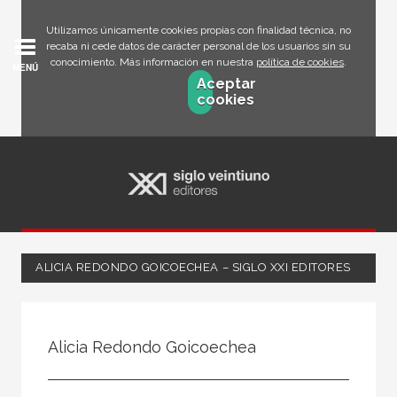
Utilizamos únicamente cookies propias con finalidad técnica, no
recaba ni cede datos de carácter personal de los usuarios sin su
conocimiento. Más información en nuestra
política de cookies
.
MENÚ
Aceptar
cookies
ALICIA REDONDO GOICOECHEA – SIGLO XXI EDITORES
Todos
Escritor
Alicia Redondo Goicoechea
Ilustrador
Traductor