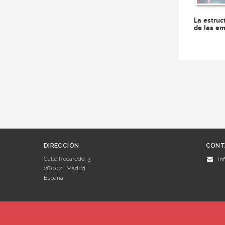
La estruc
de las e
DIRECCIÓN
CONT
Calle Recaredo, 3
in
28002
Madrid
España