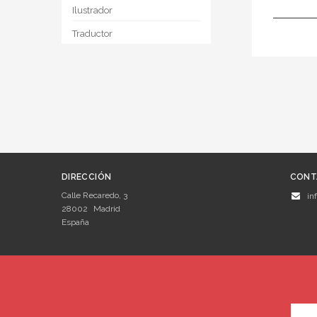
Ilustrador
Traductor
DIRECCIÓN
CONT
Calle Recaredo, 3
in
28002
Madrid
España