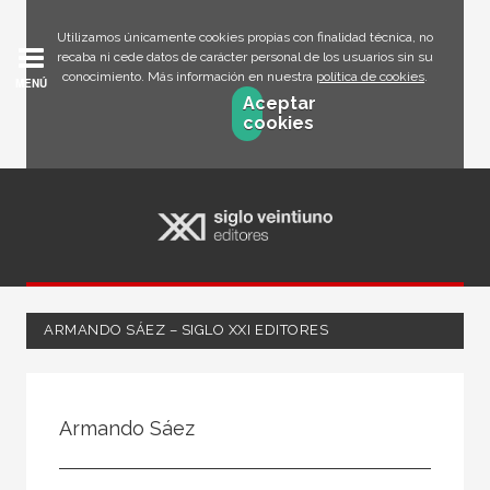
Utilizamos únicamente cookies propias con finalidad técnica, no
recaba ni cede datos de carácter personal de los usuarios sin su
conocimiento. Más información en nuestra
política de cookies
.
MENÚ
Aceptar
cookies
ARMANDO SÁEZ – SIGLO XXI EDITORES
Todos
Escritor
Armando Sáez
Ilustrador
Traductor