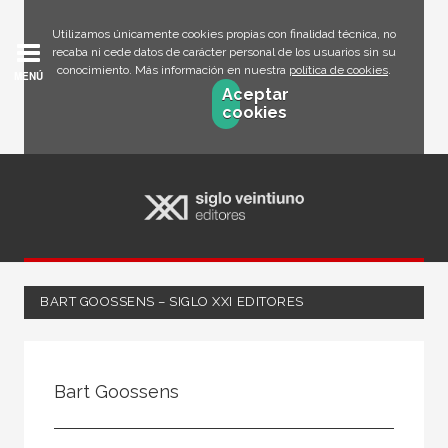
Utilizamos únicamente cookies propias con finalidad técnica, no
recaba ni cede datos de carácter personal de los usuarios sin su
conocimiento. Más información en nuestra
política de cookies
.
MENÚ
Aceptar
cookies
BART GOOSSENS – SIGLO XXI EDITORES
Todos
Escritor
Bart Goossens
Ilustrador
Traductor