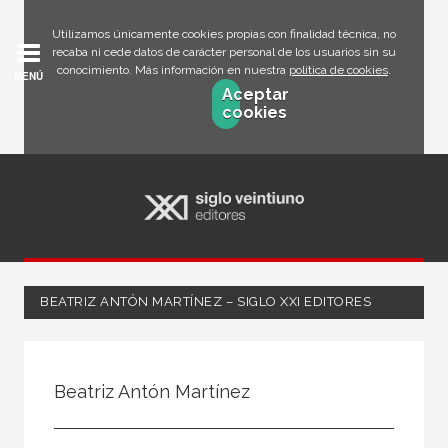
Utilizamos únicamente cookies propias con finalidad técnica, no
recaba ni cede datos de carácter personal de los usuarios sin su
conocimiento. Más información en nuestra
política de cookies
.
MENÚ
Aceptar
cookies
BEATRIZ ANTÓN MARTÍNEZ – SIGLO XXI EDITORES
Todos
Escritor
Beatriz Antón Martínez
Ilustrador
Traductor