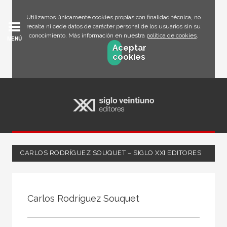
Utilizamos únicamente cookies propias con finalidad técnica, no
recaba ni cede datos de carácter personal de los usuarios sin su
conocimiento. Más información en nuestra
política de cookies
.
MENÚ
Aceptar
cookies
CARLOS RODRÍGUEZ SOUQUET – SIGLO XXI EDITORES
Todos
Escritor
Carlos Rodríguez Souquet
Ilustrador
Traductor