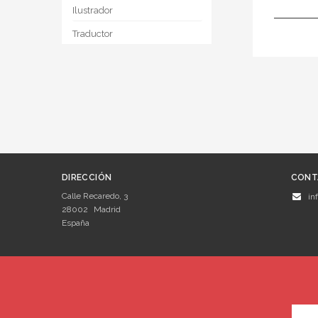
Ilustrador
Traductor
DIRECCIÓN
CONT
Calle Recaredo, 3
in
28002
Madrid
España