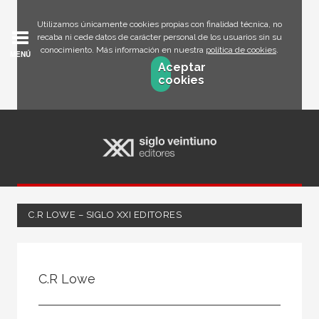
Utilizamos únicamente cookies propias con finalidad técnica, no
recaba ni cede datos de carácter personal de los usuarios sin su
conocimiento. Más información en nuestra
política de cookies
.
MENÚ
Aceptar
cookies
C.R LOWE – SIGLO XXI EDITORES
Todos
Escritor
C.R Lowe
Ilustrador
Traductor