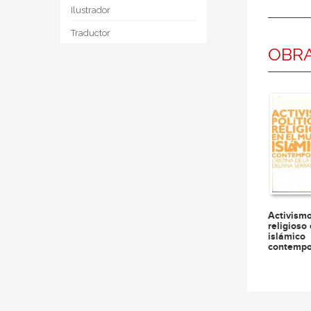
Ilustrador
Traductor
OBRA
Activismo
religioso
islámico
contemp