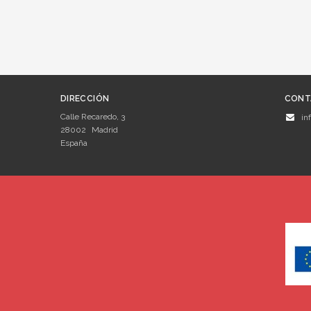
DIRECCIÓN
CONT
Calle Recaredo, 3
in
28002
Madrid
España