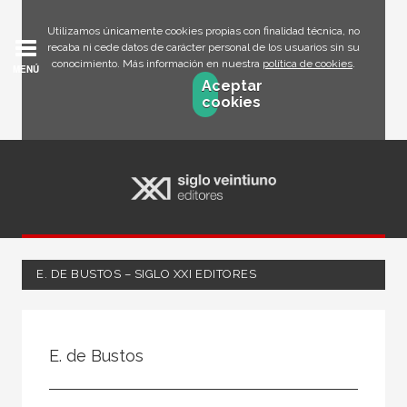
Utilizamos únicamente cookies propias con finalidad técnica, no
recaba ni cede datos de carácter personal de los usuarios sin su
conocimiento. Más información en nuestra
política de cookies
.
MENÚ
Aceptar
cookies
E. DE BUSTOS – SIGLO XXI EDITORES
Todos
Escritor
E. de Bustos
Ilustrador
Traductor