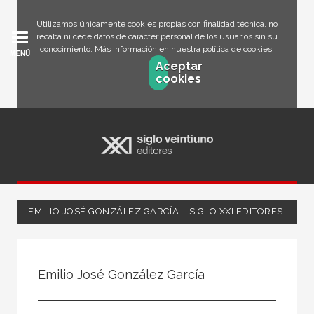
Utilizamos únicamente cookies propias con finalidad técnica, no
recaba ni cede datos de carácter personal de los usuarios sin su
conocimiento. Más información en nuestra
política de cookies
.
MENÚ
Aceptar
cookies
EMILIO JOSÉ GONZÁLEZ GARCÍA – SIGLO XXI EDITORES
Todos
Escritor
Emilio José González García
Ilustrador
Traductor