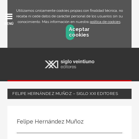
Utilizamos únicamente cookies propias con finalidad técnica, no
recaba ni cede datos de carácter personal de los usuarios sin su
conocimiento. Más información en nuestra
política de cookies
.
MENÚ
Aceptar
cookies
FELIPE HERNÁNDEZ MUÑOZ – SIGLO XXI EDITORES
Todos
Escritor
Felipe Hernández Muñoz
Ilustrador
Traductor