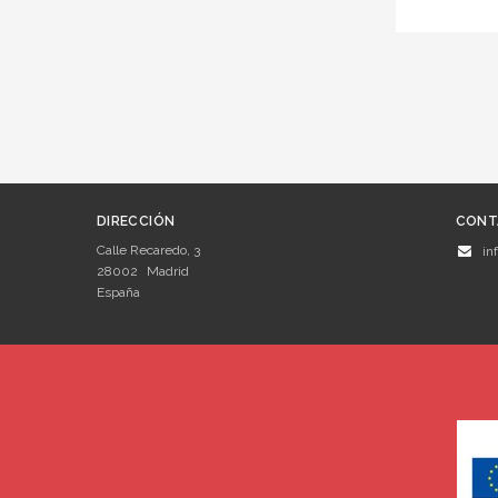
DIRECCIÓN
CONT
Calle Recaredo, 3
in
28002
Madrid
España