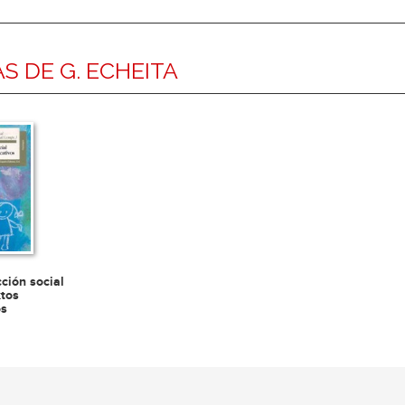
S DE G. ECHEITA
cción social
xtos
os