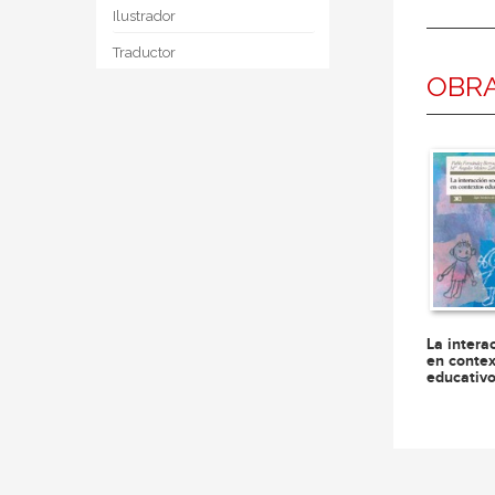
Ilustrador
Traductor
OBRA
La intera
en conte
educativ