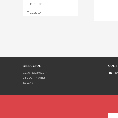
Ilustrador
Traductor
DIRECCIÓN
CONT
Calle Recaredo, 3
in
28002
Madrid
España