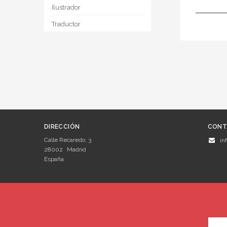
Ilustrador
Traductor
DIRECCIÓN
CONT
Calle Recaredo, 3
in
28002
Madrid
España