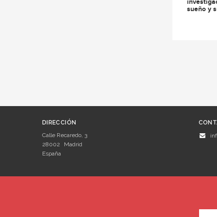
investiga
sueño y s
DIRECCIÓN
CONT
Calle Recaredo, 3
in
28002
Madrid
España