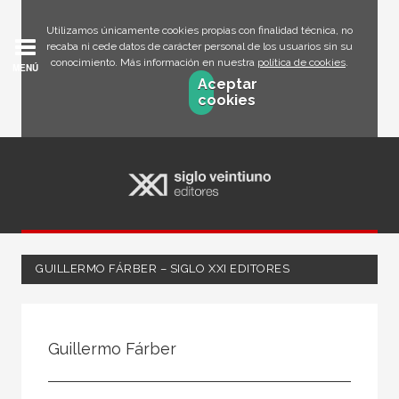
Utilizamos únicamente cookies propias con finalidad técnica, no
recaba ni cede datos de carácter personal de los usuarios sin su
conocimiento. Más información en nuestra
política de cookies
.
MENÚ
Aceptar
cookies
GUILLERMO FÁRBER – SIGLO XXI EDITORES
Todos
Escritor
Guillermo Fárber
Ilustrador
Traductor