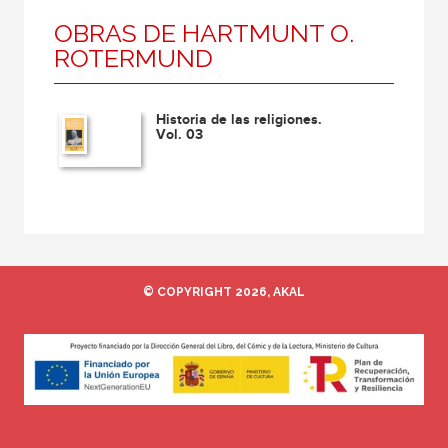
OBRAS DE HARTMUNT O.
ROTERMUND
Historia de las religiones.
Vol. 03
© COPYRIGHT 2026, AKAL