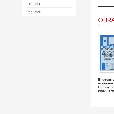
Ilustrador
Traductor
OBR
El desarr
económic
Europa co
(1500-17