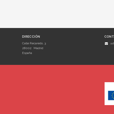
DIRECCIÓN
CONT
Calle Recaredo, 3
in
28002
Madrid
España