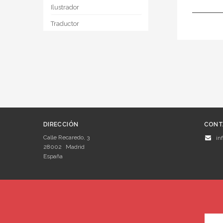
Ilustrador
Traductor
DIRECCIÓN
CONT
Calle Recaredo, 3
in
28002
Madrid
España