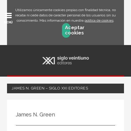
Utilizamos únicamente cookies propias con finalidad técnica, no
recaba ni cede datos de carácter personal de los usuarios sin su
conocimiento. Más información en nuestra
política de cookies
.
MENÚ
Aceptar
cookies
JAMES N. GREEN – SIGLO XXI EDITORES
Todos
Escritor
James N. Green
Ilustrador
Traductor