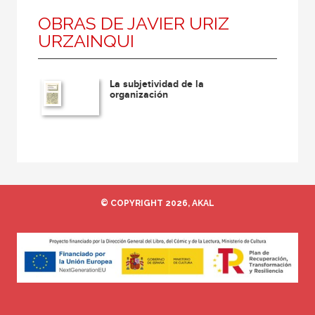
OBRAS DE JAVIER URIZ
URZAINQUI
La subjetividad de la
organización
© COPYRIGHT 2026, AKAL