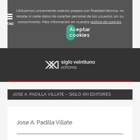
Utilizamos únicamente cookies propias con finalidad técnica, no
recaba ni cede datos de carácter personal de los usuarios sin su
conocimiento. Más información en nuestra
política de cookies
.
MENÚ
Aceptar
cookies
JOSE A. PADILLA VILLATE – SIGLO XXI EDITORES
Todos
Escritor
Jose A. Padilla Villate
Ilustrador
Traductor