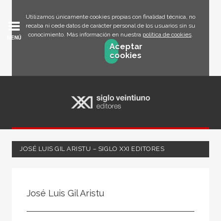
Utilizamos únicamente cookies propias con finalidad técnica, no
recaba ni cede datos de carácter personal de los usuarios sin su
conocimiento. Más información en nuestra
política de cookies
.
MENÚ
Aceptar
cookies
JOSÉ LUIS GIL ARISTU – SIGLO XXI EDITORES
Todos
Escritor
José Luis Gil Aristu
Ilustrador
Traductor