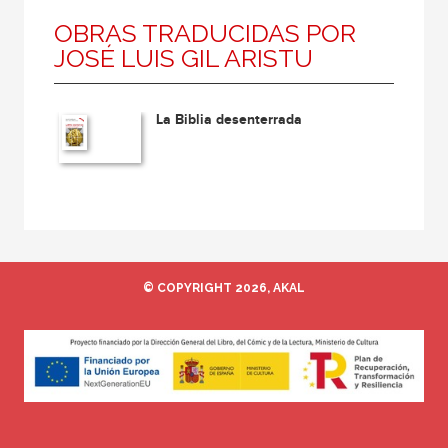
OBRAS TRADUCIDAS POR
JOSÉ LUIS GIL ARISTU
La Biblia desenterrada
© COPYRIGHT 2026, AKAL