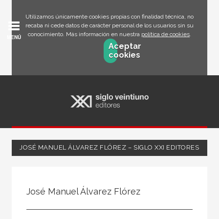
Utilizamos únicamente cookies propias con finalidad técnica, no
recaba ni cede datos de carácter personal de los usuarios sin su
conocimiento. Más información en nuestra
política de cookies
.
MENÚ
Aceptar
cookies
JOSÉ MANUEL ÁLVAREZ FLÓREZ – SIGLO XXI EDITORES
Todos
Escritor
José Manuel Álvarez Flórez
Ilustrador
Traductor