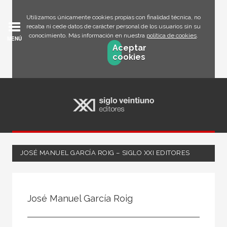
Utilizamos únicamente cookies propias con finalidad técnica, no
recaba ni cede datos de carácter personal de los usuarios sin su
conocimiento. Más información en nuestra
política de cookies
.
MENÚ
Aceptar
cookies
JOSÉ MANUEL GARCÍA ROIG – SIGLO XXI EDITORES
Todos
Escritor
José Manuel García Roig
Ilustrador
Traductor