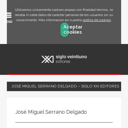
Utilizamos únicamente cookies propias con finalidad técnica, no
recaba ni cede datos de carácter personal de los usuarios sin su
conocimiento. Más información en nuestra
política de cookies
.
MENÚ
Aceptar
cookies
JOSÉ MIGUEL SERRANO DELGADO – SIGLO XXI EDITORES
Todos
Escritor
José Miguel Serrano Delgado
Ilustrador
Traductor