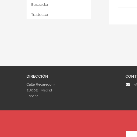
Ilustrador
Traductor
DIRECCIÓN
CONT
Calle Recaredo, 3
in
28002
Madrid
España