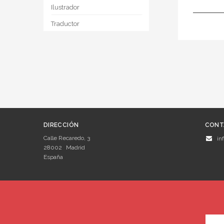
Ilustrador
Traductor
DIRECCIÓN
CONT
Calle Recaredo, 3
in
28002
Madrid
España