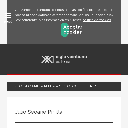
Utilizamos únicamente cookies propias con finalidad técnica, no
recaba ni cede datos de carácter personal de los usuarios sin su
conocimiento. Más información en nuestra
política de cookies
.
MENÚ
Aceptar
cookies
JULIO SEOANE PINILLA – SIGLO XXI EDITORES
Todos
Escritor
Julio Seoane Pinilla
Ilustrador
Traductor