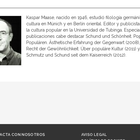
Kaspar Maase, nacido en 1946, estudió filología germánica
cultura en Múnich y en Berlín oriental. Editor y publici
la cultura popular en la Universidad de Tubinga. Especial
publicaciones cabe destacar Schund und Schönheit. Pop
Populären. Ästhetische Erfahrung der Gegenwart (2008),
Recht der Gewöhnlichkeit. Über populäre Kultur (2011) 
Schmutz und Schund seit dem Kaiserreich (2012).
ACTA CON NOSOTROS
AVISO LEGAL