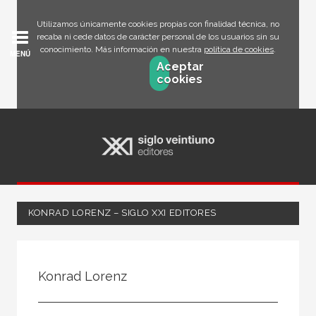
Utilizamos únicamente cookies propias con finalidad técnica, no
recaba ni cede datos de carácter personal de los usuarios sin su
conocimiento. Más información en nuestra
política de cookies
.
MENÚ
Aceptar
cookies
KONRAD LORENZ – SIGLO XXI EDITORES
Todos
Escritor
Konrad Lorenz
Ilustrador
Traductor