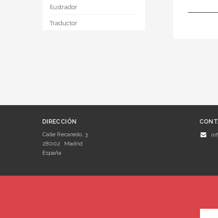
Ilustrador
Traductor
DIRECCIÓN
CONT
Calle Recaredo, 3
in
28002
Madrid
España