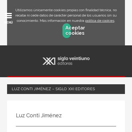
Utilizamos únicamente cookies propias con finalidad técnica, no
recaba ni cede datos de carácter personal de los usuarios sin su
conocimiento. Más información en nuestra
política de cookies
.
MENÚ
Aceptar
cookies
LUZ CONTI JIMÉNEZ – SIGLO XXI EDITORES
Todos
Escritor
Luz Conti Jiménez
Ilustrador
Traductor