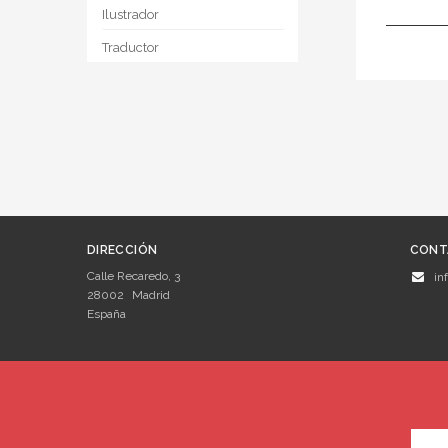
Ilustrador
Traductor
DIRECCIÓN
CONT
Calle Recaredo, 3
in
28002
Madrid
España