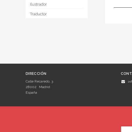
Ilustrador
Traductor
DIRECCIÓN
CONT
Calle Recaredo, 3
in
28002
Madrid
España