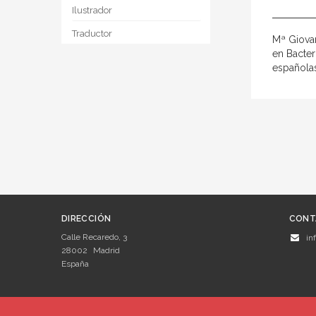
Ilustrador
Traductor
Mª Giovan
en Bacter
españolas
DIRECCIÓN
CONT
Calle Recaredo, 3
in
28002
Madrid
España