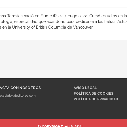
na Tomsich nació en Fiume (Rijeka), Yugoslavia. Cursó estudios en la
iología, especialidad que abandonó para dedicarse a las Letras. Actua
 en la University of British Columbia de Vancouver.
ACTA CON NOSOTROS
AVISO LEGAL
POLÍTICA DE COOKIES
fo@sigloxxieditores.com
POLÍTICA DE PRIVACIDAD
© COPYRIGHT 2026, AKAL