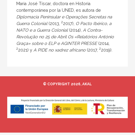
Maria José Tíscar, doctora en Historia
contemporánea por la UNED, es autora de
Diplomacia Peninsular e Operações Secretas na
2
Guerra Colonial
(2013,
2017),
O Pacto Ibérico, a
NATO e a Guerra Colonial
(2014),
A Contra-
Revolução no 25 de Abril Os «Relatórios António
Graça» sobre o ELP e AGINTER PRESSE
(2014,
2
2
2021) y
A PIDE no xadrez africano
(2017,
2019).
© COPYRIGHT 2026, AKAL