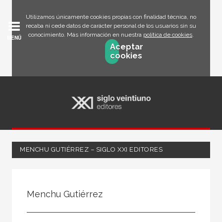
Utilizamos únicamente cookies propias con finalidad técnica, no
recaba ni cede datos de carácter personal de los usuarios sin su
conocimiento. Más información en nuestra
política de cookies
.
MENÚ
Aceptar
cookies
MENCHU GUTIÉRREZ – SIGLO XXI EDITORES
Todos
Escritor
Menchu Gutiérrez
Ilustrador
Traductor