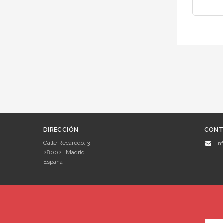
DIRECCIÓN
CONT
Calle Recaredo, 3
in
28002
Madrid
España