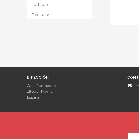
Ilustrador
Traductor
DIRECCIÓN
CONT
Calle Recaredo, 3
in
28002
Madrid
España